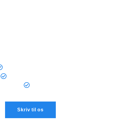
Slamsugning
ice har stor erfaring med slamsugning og vi kan også hjæ
Vi leverer altid:
t serviceniveau - vi er ikke færdige før vi er tilfreds
Prisgaranti, så du er sikret den bedste pris
Høj kvalitet til lave gennemsigtige priser
Døgnservice hele året
Skriv til os
49404940