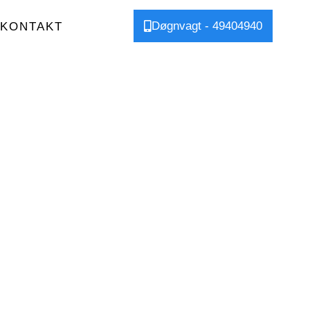
Døgnvagt - 49404940
KONTAKT