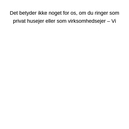
Det betyder ikke noget for os, om du ringer som
privat husejer eller som virksomhedsejer – Vi
rykker gerne ud til dig.
Vi har en lang række af tilfredse og glade kunder,
og vi vil mere end gerne have dig ombord.
Står du og har brug for professionel hjælp til
kloakservice
i Vallensbæk, er du altid velkommen
til at taste vores telefonnummer ind på din telefon.