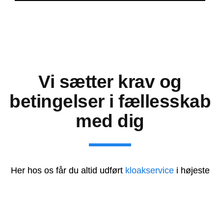
Vi sætter krav og
betingelser i fællesskab
med dig
Her hos os får du altid udført
kloakservice
i højeste
kvalitet. Vi bestræber os på altid at yde den bedste
service for vores kunder. Vores dygtige fagfolk har en
passion for arbejdet og flere års brancheerfaring, der