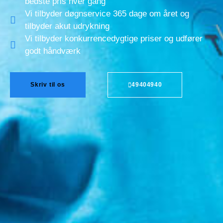
bedste pris hver gang
Vi tilbyder døgnservice 365 dage om året og
tilbyder akut udrykning
Vi tilbyder konkurrencedygtige priser og udfører
godt håndværk
Skriv til os
49404940