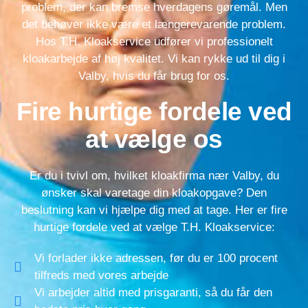
problem, der kan bremse hverdagens gøremål. Men
det behøver ikke være et længerevarende problem.
Hos T.H. Kloakservice udfører vi professionelt
kloakarbejde af høj kvalitet. Vi kan rykke ud til dig i
Valby, hvis du får brug for os.
Fire hurtige fordele ved
at vælge os
Er du i tvivl om, hvilket kloakfirma nær Valby, du
ønsker skal varetage din kloakopgave? Den
beslutning kan vi hjælpe dig med at tage. Her er fire
hurtige fordele ved at vælge T.H. Kloakservice:
Vi forlader ikke adressen, før du er 100 procent
tilfreds med vores arbejde
Vi arbejder altid med prisgaranti, så du får den