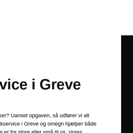
vice i Greve
virker? Uanset opgaven, så udfører vi alt
oakservice i Greve og omegn hjælper både
er for store eller små til os. Vores