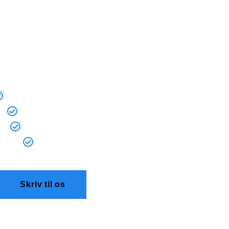
oakservice og slamsugning i Greve? Så er du kommet til 
t og kvalitetsbevidst kloakfirma, der kan rykke ud på all
regne med os, når du har brug for kloakservice i Greve.
Med os får du følgende:
Døgnvagt 24/7 - vi er klar altid til at hjælpe!
Effektiv kloakservice og slamsugning
Attraktive priser, som alle har råd til​
Altid høj service og rådgivning
Skriv til os
49404940