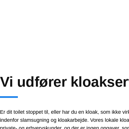
Vi udfører kloakser
Er dit toilet stoppet til, eller har du en kloak, som ikke 
indenfor slamsugning og kloakarbejde. Vores lokale kl
private- og erhvervskunder, og der er ingen opgaver, som 