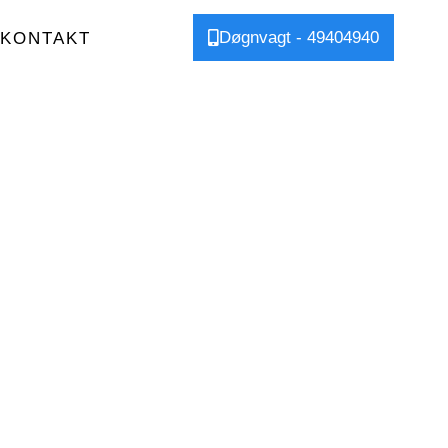
Døgnvagt - 49404940
KONTAKT